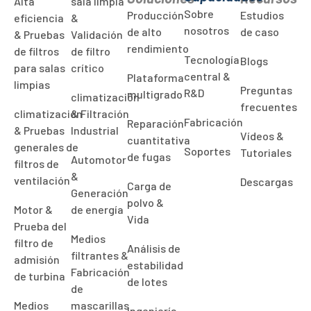
Alta
sala limpia
Sobre
Producción
Estudios
eficiencia
&
nosotros
de alto
de caso
& Pruebas
Validación
rendimiento
de filtros
de filtro
Tecnología
Blogs
para salas
crítico
central &
Plataforma
limpias
Preguntas
R&D
multigrado
climatización
frecuentes
climatización
& Filtración
Fabricación
Reparación
& Pruebas
Industrial
Vídeos &
cuantitativa
generales de
Soportes
Tutoriales
de fugas
Automotor
filtros de
&
ventilación
Descargas
Carga de
Generación
polvo &
Motor &
de energía
Vida
Prueba del
Medios
filtro de
Análisis de
filtrantes &
admisión
estabilidad
Fabricación
de turbina
de lotes
de
Medios
mascarillas
Ingeniería