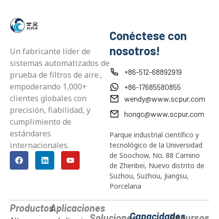
Conéctese con
nosotros!
Un fabricante líder de
sistemas automatizados de
+86-512-68892919
prueba de filtros de aire.,
empoderando 1,000+
+86-17685580855
clientes globales con
wendy@www.scpur.com
precisión, fiabilidad, y
hongc@www.scpur.com
cumplimiento de
estándares
Parque industrial científico y
internacionales.
tecnológico de la Universidad
de Soochow, No. 88 Camino
de Zhenbei, Nuevo distrito de
Suzhou, Suzhou, Jiangsu,
Porcelana
Productos
Aplicaciones
Capacidades
Soluciones
Recursos