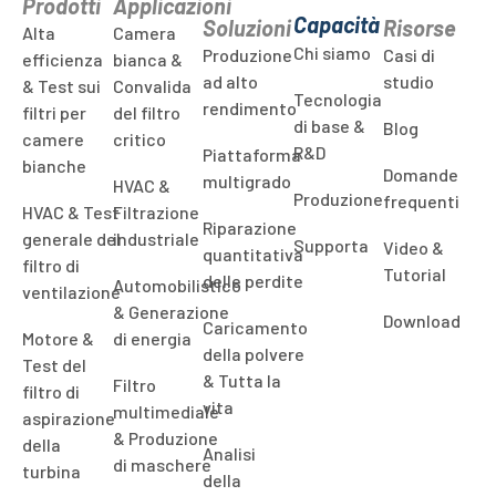
Prodotti
Applicazioni
Capacità
Soluzioni
Risorse
Alta
Camera
Chi siamo
Produzione
Casi di
efficienza
bianca &
ad alto
studio
& Test sui
Convalida
Tecnologia
rendimento
filtri per
del filtro
di base &
Blog
camere
critico
R&D
Piattaforma
bianche
Domande
multigrado
HVAC &
Produzione
frequenti
HVAC & Test
Filtrazione
Riparazione
generale del
industriale
Supporta
Video &
quantitativa
filtro di
Tutorial
delle perdite
Automobilistico
ventilazione
& Generazione
Download
Caricamento
Motore &
di energia
della polvere
Test del
& Tutta la
Filtro
filtro di
vita
multimediale
aspirazione
& Produzione
della
Analisi
di maschere
turbina
della