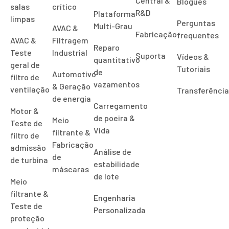
Central &
Blogues
salas
crítico
R&D
Plataforma
limpas
Perguntas
Multi-Grau
AVAC &
Fabricação
frequentes
AVAC &
Filtragem
Reparo
Teste
Industrial
Suporta
Vídeos &
quantitativo
geral de
Tutoriais
de
Automotivo
filtro de
vazamentos
& Geração
ventilação
Transferênci
de energia
Carregamento
Motor &
de poeira &
Meio
Teste de
Vida
filtrante &
filtro de
Fabricação
admissão
Análise de
de
de turbina
estabilidade
máscaras
de lote
Meio
filtrante &
Engenharia
Teste de
Personalizada
proteção