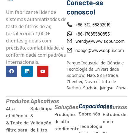
Conecte-se
conosco!
Um fabricante líder de
sistemas automatizados de
+86-512-68892919
teste de filtros de ar,
fortalecendo 1,000+
+86-17685580855
clientes globais com
wendy@www.scpur.com
precisão, confiabilidade, e
hongc@www.scpur.com
conformidade com padrões
internacionais.
Parque Industrial de Ciência e
Tecnologia da Universidade
Soochow, Não. 88 Estrada
Zhenbei, Novo distrito de
Suzhou, Suzhou, Jiangsu, China
Produtos
Aplicativos
Capacidades
Soluções
Recursos
Alta
Sala limpa
Sobre nós
Produção
Estudos de
eficiência
&
de alto
caso
& Teste de
Validação
Tecnologia
rendimento
filtro para
de filtro