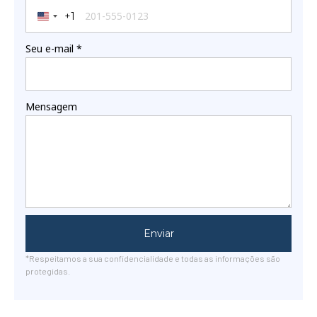
+1
United States +1
Seu e-mail
*
Mensagem
Enviar
*Respeitamos a sua confidencialidade e todas as informações são
protegidas.