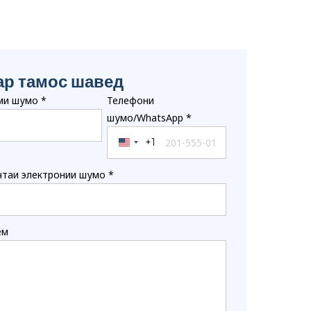
ар тамос шавед
ми шумо
*
Телефони
шумо/WhatsApp
*
+1
United States +1
таи электронии шумо
*
ём