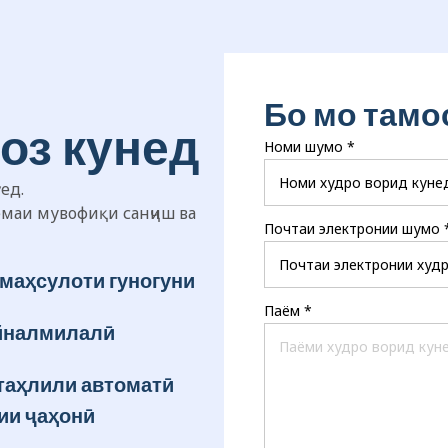
Бо мо тамо
оз кунед
Номи шумо
*
ед.
емаи мувофиқи санҷиш ва
Почтаи электронии шумо
маҳсулоти гуногуни
Паём
*
айналмилалӣ
таҳлили автоматӣ
ии ҷаҳонӣ