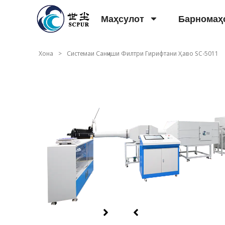
Маҳсулот
Барномаҳ
Хона
>
Системаи Санҷиши Филтри Гирифтани Ҳаво SC-5011