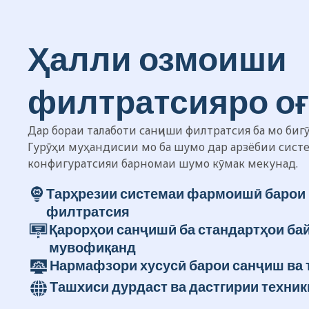
Ҳалли озмоиши
филтратсияро оғ
Дар бораи талаботи санҷиши филтратсия ба мо бигӯ
Гурӯҳи муҳандисии мо ба шумо дар арзёбии сист
конфигуратсияи барномаи шумо кӯмак мекунад.
Тарҳрезии системаи фармоишӣ барои 
филтратсия
Қарорҳои санҷишӣ ба стандартҳои б
мувофиқанд
Нармафзори хусусӣ барои санҷиш ва 
Ташхиси дурдаст ва дастгирии техник