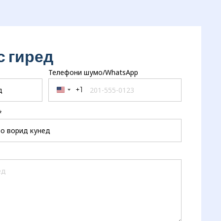
с гиред
Телефони шумо/WhatsApp
+1
United States +1
*