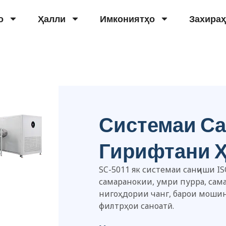
о
Ҳалли
Имкониятҳо
Захира
Системаи С
Гирифтани Ҳ
SC-5011 як системаи санҷиши I
самаранокии, умри пурра, сам
нигоҳдории чанг, барои мошинс
филтрҳои саноатӣ.