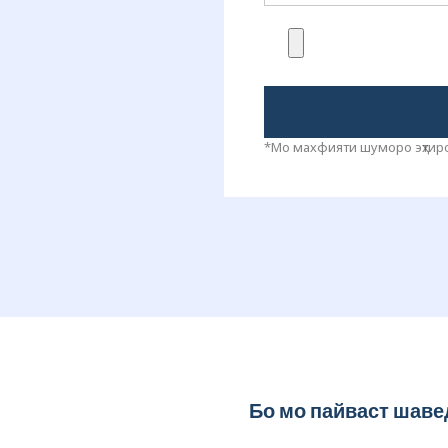
*Мо махфияти шуморо эҳтиро
Бо мо пайваст шаве