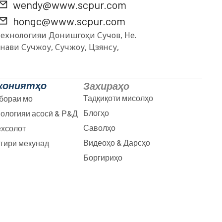
wendy@www.scpur.com
hongc@www.scpur.com
технологияи Донишгоҳи Сучов, Не.
 нави Сучжоу, Сучжоу, Цзянсу,
кониятҳо
Захираҳо
Тадқиқоти мисолҳо
бораи мо
Блогҳо
ологияи асосӣ & Р&Д
Саволҳо
хсолот
Видеоҳо & Дарсҳо
гирӣ мекунад
Боргириҳо