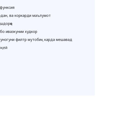
рфунксия
ардан, ва коркарди маълумот
ушдорҳо
бо ивазкунии худкор
и гуногуни филтр мутобиқ карда мешавад
оқеӣ