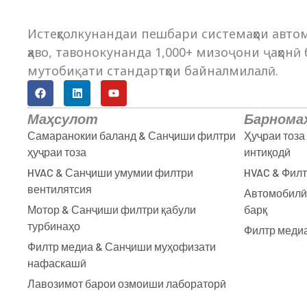
Истеҳсолкунандаи пешбари системаҳои авт
ҳаво, тавонокунанда 1,000+ мизоҷони ҷаҳонӣ
мутобиқати стандартҳои байналмилалӣ.
Маҳсулот
Барнома
Самаранокии баланд & Санҷиши филтри
Ҳуҷраи тоза
ҳуҷраи тоза
интиқодӣ
HVAC & Санҷиши умумии филтри
HVAC & Филт
вентилятсия
Автомобилӣ
Мотор & Санҷиши филтри қабули
барқ
турбинаҳо
Филтр медиа
Филтр медиа & Санҷиши муҳофизати
нафаскашӣ
Лавозимот барои озмоиши лабораторӣ