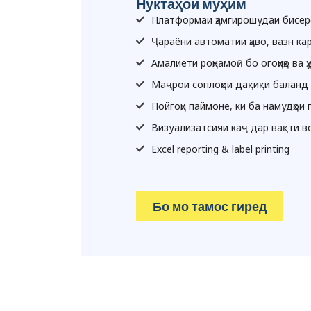
Нуктаҳои муҳим
Платформаи ҳамгирошудаи бисё
Ҷараёни автоматии ҳаво, вазн к
Амалиёти роҳнамоӣ бо огоҳиҳо ва ҳ
Маҷрои соплоҳои дақиқи баланд 
Пойгоҳи паймоне, ки ба намудҳо
Визуализатсияи каҷ дар вақти в
Excel reporting & label printing
Бо мо тамос гиред