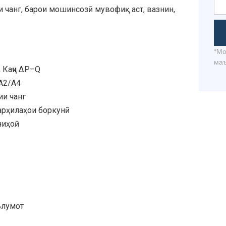
 чанг, барои мошинсозӣ мувофиқ аст, вазнин,
*Мо
маъ
 Каҷи ΔP–Q
 A2/A4
ии чанг
арҳилаҳои боркунӣ
ниҳоӣ
ълумот