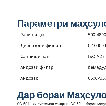
Параметри маҳсул
Равиши ҳаво
500-4800
Диапазони фишор
0-10000 
Санҷиши чанг
ISO A2 / 
Андозаи филтр
бемаҳдуд
Андозаҳо
6500×35
Дар бораи Маҳсуло
SC-5011 як системаи санҷиши ISO 5011 барои маҳ