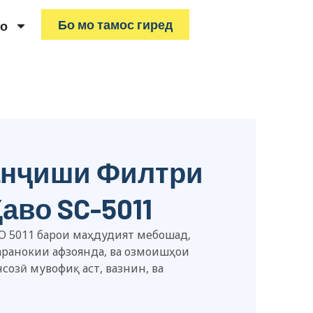
Бо мо тамос гиред
ҳо
анҷиши Филтри
аво SC-5011
SO 5011 барои маҳдудият мебошад,
аранокии афзоянда, ва озмоишҳои
озӣ мувофиқ аст, вазнин, ва