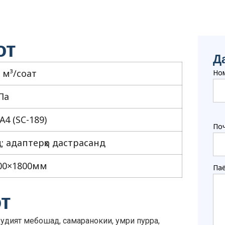
от
Д
 м³/соат
Но
Па
А4 (SC-189)
Поч
; адаптерҳо дастрасанд
00×1800мм
Па
т
дудият мебошад, самаранокии, умри пурра,