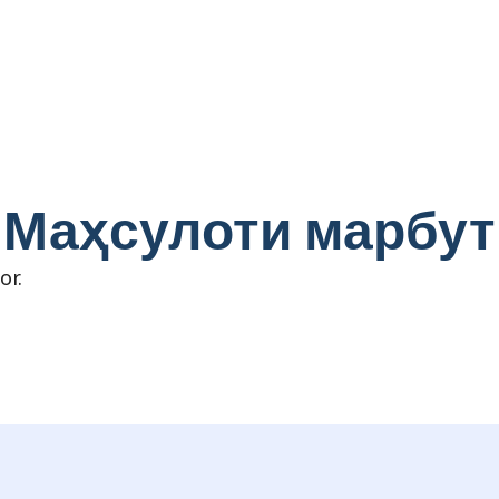
Маҳсулоти марбут
or
.