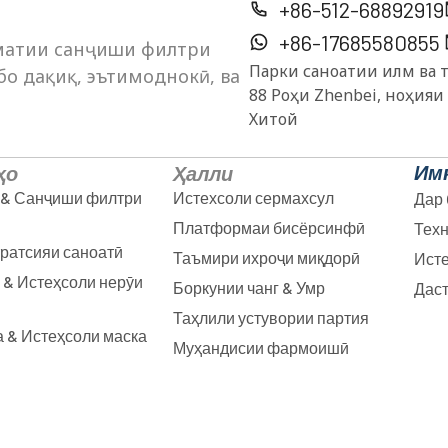
+86-512-68892919
+86-17685580855
оматии санҷиши филтри
Парки саноатии илм ва 
 бо дақиқ, эътимоднокӣ, ва
88 Роҳи Zhenbei, ноҳияи
Хитой
Им
ҳо
Ҳалли
 & Санҷиши филтри
Истехсоли сермахсул
Дар 
Платформаи бисёрсинфӣ
Техн
ратсияи саноатӣ
Таъмири ихроҷи миқдорӣ
Исте
 & Истеҳсоли нерӯи
Боркунии чанг & Умр
Даст
Таҳлили устувории партия
 & Истеҳсоли маска
Муҳандисии фармоишӣ