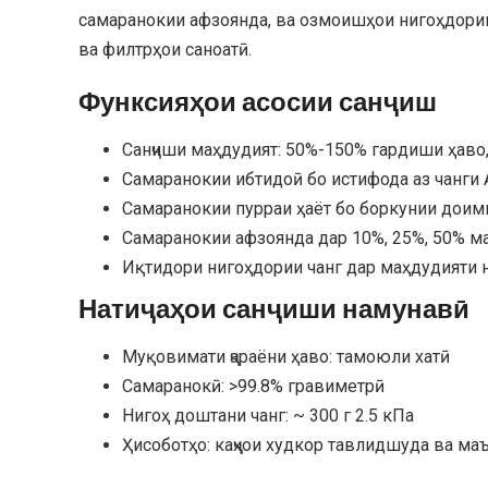
самаранокии афзоянда, ва озмоишҳои нигоҳдории
ва филтрҳои саноатӣ.
Функсияҳои асосии санҷиш
Санҷиши маҳдудият: 50%-150% гардиши ҳаво,
Самаранокии ибтидоӣ бо истифода аз чанги
Самаранокии пурраи ҳаёт бо боркунии доим
Самаранокии афзоянда дар 10%, 25%, 50% м
Иқтидори нигоҳдории чанг дар маҳдудияти 
Натиҷаҳои санҷиши намунавӣ
Муқовимати ҷараёни ҳаво: тамоюли хатӣ
Самаранокӣ: >99.8% гравиметрӣ
Нигоҳ доштани чанг: ~ 300 г 2.5 кПа
Ҳисоботҳо: каҷҳои худкор тавлидшуда ва ма