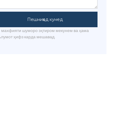
Пешниҳод кунед
 махфияти шуморо эҳтиром мекунем ва ҳама
лумот ҳифз карда мешавад.