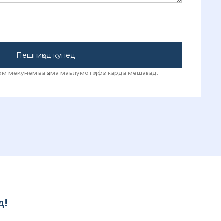
Пешниҳод кунед
м мекунем ва ҳама маълумот ҳифз карда мешавад.
д!