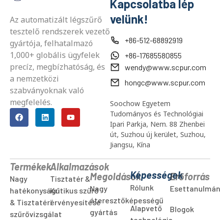
Kapcsolatba lép
velünk!
Az automatizált légszűrő
tesztelő rendszerek vezető
+86-512-68892919
gyártója, felhatalmazó
1,000+ globális ügyfelek
+86-17685580855
precíz, megbízhatóság, és
wendy@www.scpur.com
a nemzetközi
hongc@www.scpur.com
szabványoknak való
megfelelés.
Soochow Egyetem
Tudományos és Technológiai
Ipari Parkja, Nem. 88 Zhenbei
út, Suzhou új kerület, Suzhou,
Jiangsu, Kína
Termékek
Alkalmazások
Képességek
Megoldások
Erőforrás
Nagy
Tisztatér &
Rólunk
Nagy
Esettanulmá
hatékonyságú
Kritikus szűrő
áteresztőképességű
& Tisztatéri
érvényesítése
Alapvető
Blogok
gyártás
szűrővizsgálat
technológia