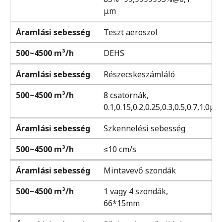
μm
Áramlási sebesség
Teszt aeroszol
500~4500 m³/h
DEHS
Áramlási sebesség
Részecskeszámláló
500~4500 m³/h
8 csatornák,
0.1,0.15,0.2,0.25,0.3,0.5,0.7,1.0μm
Áramlási sebesség
Szkennelési sebesség
500~4500 m³/h
≤10 cm/s
Áramlási sebesség
Mintavevő szondák
500~4500 m³/h
1 vagy 4 szondák,
66*15mm