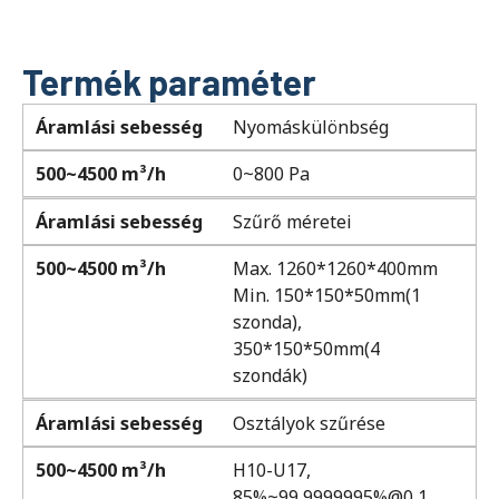
Termék paraméter
Áramlási sebesség
Nyomáskülönbség
500~4500 m³/h
0~800 Pa
Áramlási sebesség
Szűrő méretei
500~4500 m³/h
Max. 1260*1260*400mm
Min. 150*150*50mm(1
szonda),
350*150*50mm(4
szondák)
Áramlási sebesség
Osztályok szűrése
500~4500 m³/h
H10-U17,
85%~99,9999995%@0,1