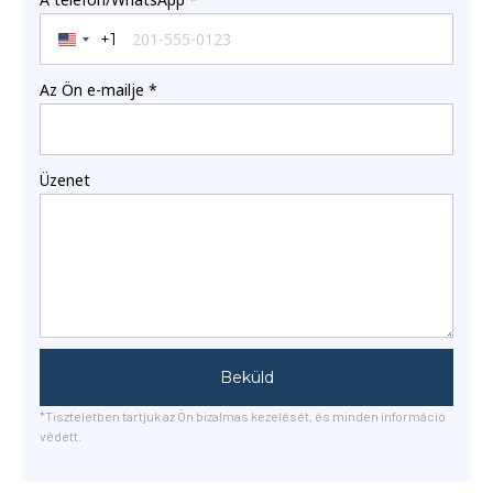
+1
United States +1
Az Ön e-mailje
*
Üzenet
Beküld
*Tiszteletben tartjuk az Ön bizalmas kezelését, és minden információ
védett.