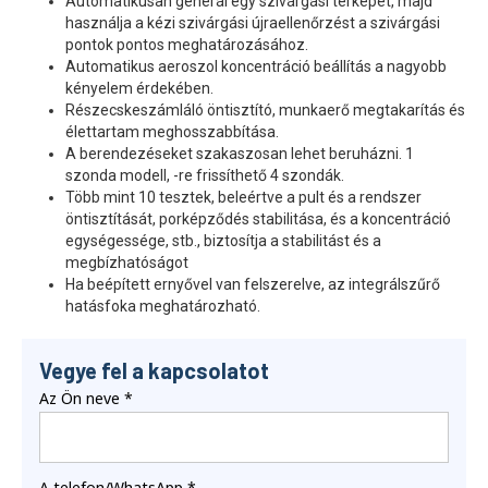
Automatikusan generál egy szivárgási térképet, majd
használja a kézi szivárgási újraellenőrzést a szivárgási
pontok pontos meghatározásához.
Automatikus aeroszol koncentráció beállítás a nagyobb
kényelem érdekében.
Részecskeszámláló öntisztító, munkaerő megtakarítás és
élettartam meghosszabbítása.
A berendezéseket szakaszosan lehet beruházni. 1
szonda modell, -re frissíthető 4 szondák.
Több mint 10 tesztek, beleértve a pult és a rendszer
öntisztítását, porképződés stabilitása, és a koncentráció
egységessége, stb., biztosítja a stabilitást és a
megbízhatóságot
Ha beépített ernyővel van felszerelve, az integrálszűrő
hatásfoka meghatározható.
Vegye fel a kapcsolatot
Az Ön neve
*
A telefon/WhatsApp
*