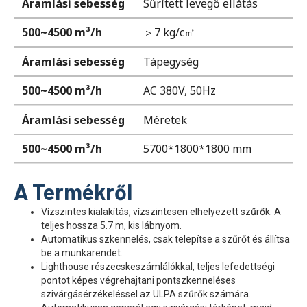
Áramlási sebesség
Sűrített levegő ellátás
500~4500 m³/h
＞7 kg/c㎡
Áramlási sebesség
Tápegység
500~4500 m³/h
AC 380V, 50Hz
Áramlási sebesség
Méretek
500~4500 m³/h
5700*1800*1800 mm
A Termékről
Vízszintes kialakítás, vízszintesen elhelyezett szűrők. A
teljes hossza 5.7 m, kis lábnyom.
Automatikus szkennelés, csak telepítse a szűrőt és állítsa
be a munkarendet.
Lighthouse részecskeszámlálókkal, teljes lefedettségi
pontot képes végrehajtani pontszkenneléses
szivárgásérzékeléssel az ULPA szűrők számára.