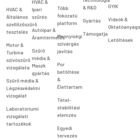
HVAC &
GYIK
& R&D
Több
HVAC &
Ipari
fokozatú
Általános
szűrés
Videók &
Gyártás
platform
szellőzőszűrő
Oktatóanyag
Autóipar &
tesztelés
Támogatja
Mennyiségi
Áramtermelés
Letöltések
szivárgás
Motor &
Szűrő
javítás
Turbina
média &
szívószűrő
Por
Maszk
vizsgálata
betöltése
gyártás
&
Szűrő média &
Élettartam
Légzésvédelmi
vizsgálat
Tétel-
stabilitási
Laboratóriumi
elemzés
vizsgálati
tartozékok
Egyedi
tervezés