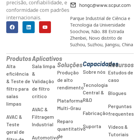
precisão, confiabilidade, e
hongc@www.scpur.com
conformidade com padrões
internacionais.
Parque Industrial de Ciência e
Tecnologia da Universidade
Soochow, Não. 88 Estrada
Zhenbei, Novo distrito de
Suzhou, Suzhou, Jiangsu, China
Produtos
Aplicativos
Capacidades
Soluções
Recursos
Alta
Sala limpa
Sobre nós
Produção
Estudos de
eficiência
&
de alto
caso
& Teste de
Validação
Tecnologia
rendimento
filtro para
de filtro
Central &
Blogues
salas
crítico
R&D
Plataforma
limpas
Perguntas
Multi-Grau
AVAC &
Fabricação
frequentes
AVAC &
Filtragem
Reparo
Teste
Industrial
Suporta
Vídeos &
quantitativo
geral de
Tutoriais
de
Automotivo
filtro de