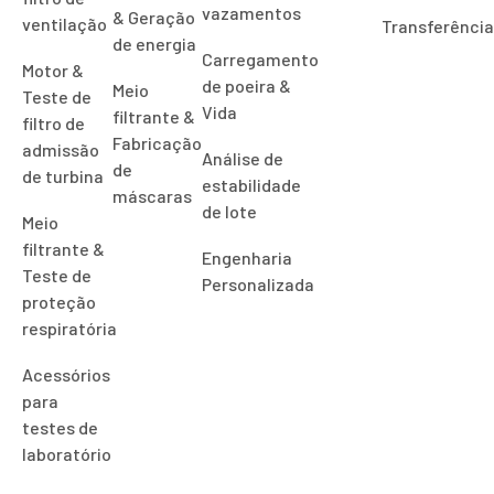
vazamentos
& Geração
ventilação
Transferênci
de energia
Carregamento
Motor &
de poeira &
Meio
Teste de
Vida
filtrante &
filtro de
Fabricação
admissão
Análise de
de
de turbina
estabilidade
máscaras
de lote
Meio
filtrante &
Engenharia
Teste de
Personalizada
proteção
respiratória
Acessórios
para
testes de
laboratório