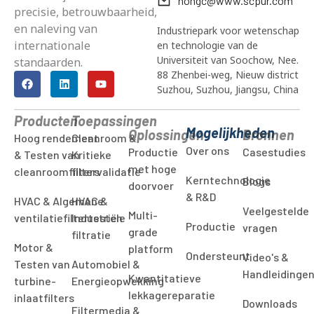
hongc@www.scpur.com
precisie, betrouwbaarheid,
en naleving van
Industriepark voor wetenschap
internationale
en technologie van de
Universiteit van Soochow, Nee.
standaarden.
88 Zhenbei-weg, Nieuw district
Suzhou, Suzhou, Jiangsu, China
Producten
Toepassingen
Mogelijkheden
Oplossingen
Bronnen
Hoog rendement
Cleanroom &
Over ons
Productie
Casestudies
& Testen van
Kritieke
met hoge
cleanroomfilters
filtervalidatie
Kerntechnologie
Blogs
doorvoer
& R&D
HVAC & Algemene
HVAC &
Veelgestelde
Multi-
ventilatiefiltertesten
Industriële
Productie
vragen
grade
filtratie
Motor &
platform
Ondersteunt
Video's &
Testen van
Automobiel &
Handleidinge
Kwantitatieve
turbine-
Energieopwekking
lekkagereparatie
inlaatfilters
Downloads
Filtermedia &