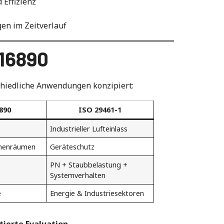
Effizienz
en im Zeitverlauf
 16890
schiedliche Anwendungen konzipiert:
890
ISO 29461-1
Industrieller Lufteinlass
Innenräumen
Geräteschutz
PN + Staubbelastung +
Systemverhalten
e
Energie & Industriesektoren
ierte Evaluation