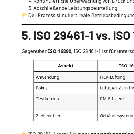
Kontinuierliche Überwachung von Druck und 
Abschließende Leistungsbeurteilung
Der Prozess simuliert reale Betriebsbedingung
5. ISO 29461-1 vs. ISO
Gegenüber
ISO 16890
, ISO 29461-1 ist für unter
Aspekt
ISO 16
Anwendung
HLK-Lüftung
Fokus
Luftqualität in 
Testkonzept
PM-Effizienz
Zielbenutzer
Gebäudesystem
ISO 29461-1 sorgt für mehr
anwendungsorient