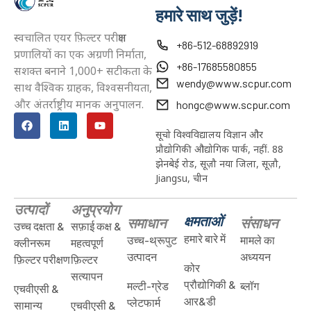
हमारे साथ जुड़ें!
स्वचालित एयर फ़िल्टर परीक्षण
+86-512-68892919
प्रणालियों का एक अग्रणी निर्माता,
+86-17685580855
सशक्त बनाने 1,000+ सटीकता के
wendy@www.scpur.com
साथ वैश्विक ग्राहक, विश्वसनीयता,
और अंतर्राष्ट्रीय मानक अनुपालन.
hongc@www.scpur.com
सूचो विश्वविद्यालय विज्ञान और
प्रौद्योगिकी औद्योगिक पार्क, नहीं. 88
झेनबेई रोड, सूज़ौ नया जिला, सूज़ौ,
Jiangsu, चीन
उत्पादों
अनुप्रयोग
क्षमताओं
समाधान
संसाधन
उच्च दक्षता &
सफ़ाई कक्ष &
हमारे बारे में
उच्च-थ्रूपुट
मामले का
क्लीनरूम
महत्वपूर्ण
उत्पादन
अध्ययन
फ़िल्टर परीक्षण
फ़िल्टर
कोर
सत्यापन
प्रौद्योगिकी &
मल्टी-ग्रेड
ब्लॉग
एचवीएसी &
आर&डी
प्लेटफार्म
सामान्य
एचवीएसी &