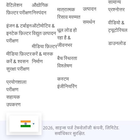
सामान्य
वेंटिलेशन
औद्योगिक
उत्पादन
मात्रात्मक
प्रश्नोत्तर
फ़िल्टर परीक्षण
निस्पंदन
रिसाव मरम्मत
समर्थन
वीडियो &
इंजन & टर्बाइन
ऑटोमोटिव &
धूल लोड हो
ट्यूटोरियल
इनटेक फ़िल्टर
विद्युत उत्पादन
रहा है &
परीक्षण
डाउनलोड
जीवनभर
मीडिया फ़िल्टर
मीडिया फ़िल्टर
करें & मास्क
बैच स्थिरता
करें & श्वसन
निर्माण
विश्लेषण
सुरक्षा परीक्षण
कस्टम
प्रयोगशाला
इंजीनियरिंग
परीक्षण
सहायक
उपकरण
कॉपीराइट © 2026, साइन्स पर्ज टेक्नोलॉजी कंपनी, लिमिटेड.
सर्वाधिकार सुरक्षित.