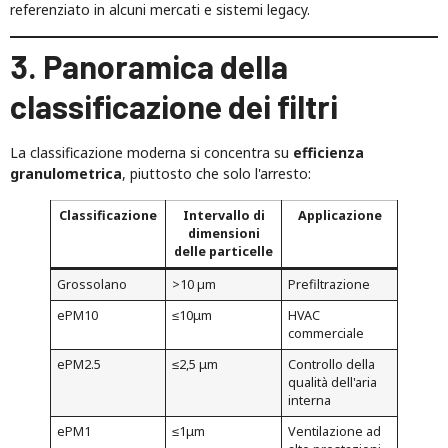
referenziato in alcuni mercati e sistemi legacy.
3. Panoramica della
classificazione dei filtri
La classificazione moderna si concentra su
efficienza
granulometrica
, piuttosto che solo l'arresto:
Classificazione
Intervallo di
Applicazione
dimensioni
delle particelle
Grossolano
>10 µm
Prefiltrazione
ePM10
≤10μm
HVAC
commerciale
ePM2.5
≤2,5 μm
Controllo della
qualità dell'aria
interna
ePM1
≤1μm
Ventilazione ad