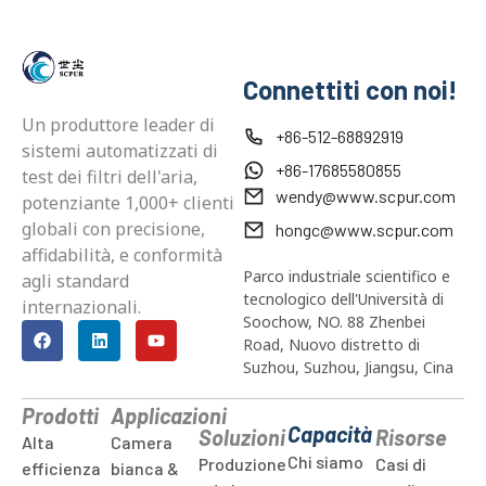
Connettiti con noi!
Un produttore leader di
+86-512-68892919
sistemi automatizzati di
+86-17685580855
test dei filtri dell'aria,
wendy@www.scpur.com
potenziante 1,000+ clienti
globali con precisione,
hongc@www.scpur.com
affidabilità, e conformità
Parco industriale scientifico e
agli standard
tecnologico dell'Università di
internazionali.
Soochow, NO. 88 Zhenbei
Road, Nuovo distretto di
Suzhou, Suzhou, Jiangsu, Cina
Prodotti
Applicazioni
Capacità
Soluzioni
Risorse
Alta
Camera
Chi siamo
Produzione
Casi di
efficienza
bianca &