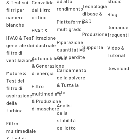
ad alto
studio
& Test sui
Convalida
Tecnologia
rendimento
filtri per
del filtro
di base &
Blog
camere
critico
R&D
Piattaforma
bianche
Domande
multigrado
HVAC &
Produzione
frequenti
HVAC & Test
Filtrazione
Riparazione
generale del
industriale
Supporta
Video &
quantitativa
filtro di
Tutorial
delle perdite
Automobilistico
ventilazione
& Generazione
Download
Caricamento
Motore &
di energia
della polvere
Test del
& Tutta la
Filtro
filtro di
vita
multimediale
aspirazione
& Produzione
della
Analisi
di maschere
turbina
della
stabilità
Filtro
del lotto
multimediale
& Test di