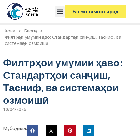
Бо мо тамос гиред
Хона
>
Блогҳо
>
Филтрҳои умумии ҳаво: Стандартҳои санҷиш, Тасниф, ва
системаҳои озмоишӣ
Филтрҳои умумии ҳаво:
Стандартҳои санҷиш,
Тасниф, ва системаҳои
озмоишӣ
10/04/2026
Мубодила: