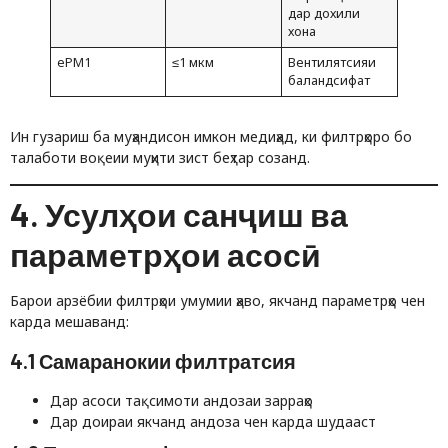
дар дохили
хона
ePM1
≤1 мкм
Вентилятсияи
баландсифат
Ин гузариш ба муҳандисон имкон медиҳад, ки филтрҳоро бо
талаботи воқеии муҳити зист беҳтар созанд.
4. Усулҳои санҷиш ва
параметрҳои асосӣ
Барои арзёбии филтрҳои умумии ҳаво, якчанд параметрҳо чен
карда мешаванд:
4.1 Самаранокии филтратсия
Дар асоси тақсимоти андозаи зарраҳо
Дар доираи якчанд андоза чен карда шудааст