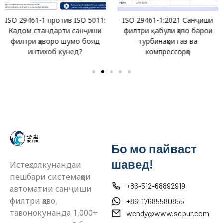
ISO 29461-1 против ISO 5011:
ISO 29461-1:2021 Санҷиши
Кадом стандарти санҷиши
филтри қабули ҳаво барои
филтри ҳаворо шумо бояд
турбинаҳои газ ва
интихоб кунед?
компрессорҳо
Бо мо пайваст
шавед!
Истеҳсолкунандаи
пешбари системаҳои
+86-512-68892919
автоматии санҷиши
филтри ҳаво,
+86-17685580855
тавонокунанда 1,000+
wendy@www.scpur.com