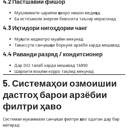
4.2 Пастшавии фишор
Муқовимати ҷараёни ҳаворо нишон медиҳад
Ба истеъмоли энергия бевосита таъсир мерасонад
4.3 Иқтидори нигоҳдории чанг
Муҳлати хидматро муайян мекунад
Тавассути санҷишҳои боркунӣ арзёбӣ карда мешавад
4.4 Раванди разряд / кондитсионер
Дар ISO талаб карда мешавад 16890
Шароити воқеии корро тақлид мекунад
5. Системаҳои озмоишии
дастгоҳ барои арзёбии
филтри ҳаво
Системаи мукаммали санҷиши филтри ҳаво одатан дар бар
мегирад: