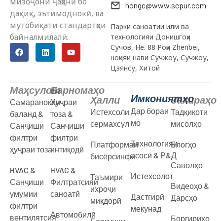
мизоҷони ҷаҳонӣ бо
hongc@www.scpur.com
дақиқ, эътимоднокӣ, ва
мутобиқати стандартҳои
Парки саноатии илм ва
байналмилалӣ.
технологияи Донишгоҳи
Сучов, Не. 88 Роҳи Zhenbei,
ноҳияи нави Сучжоу, Сучжоу,
Цзянсу, Хитой
Маҳсулот
Барномаҳо
Имкониятҳо
Ҳалли
Захираҳо
Самаранокии
Ҳуҷраи
Дар бораи
Истехсоли
Тадқиқоти
баланд &
тоза &
мо
сермахсул
мисолҳо
Санҷиши
Санҷиши
филтри
филтри
Технологияи
Платформаи
Блогҳо
ҳуҷраи тоза
интиқодӣ
асосӣ & Р&Д
бисёрсинфӣ
Саволҳо
HVAC &
HVAC &
Истехсолот
Таъмири
Санҷиши
Филтратсияи
Видеоҳо &
ихроҷи
умумии
саноатӣ
Дастгирӣ
Дарсҳо
миқдорӣ
филтри
мекунад
Автомобилӣ
вентилятсия
Боргириҳо