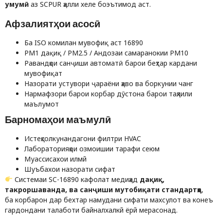
умумӣ
аз SCPUR ҳалли хеле боэътимод аст.
Афзалиятҳои асосӣ
Ба ISO комилан мувофиқ аст 16890
PM1 дақиқ / PM2.5 / Андозаи самаранокии PM10
Равандҳои санҷиши автоматӣ барои беҳтар кардани
мувофиқат
Назорати устувори ҷараёни ҳаво ва боркунии чанг
Нармафзори барои корбар дӯстона барои таҳлили
маълумот
Барномаҳои маъмулӣ
Истеҳсолкунандагони филтри HVAC
Лабораторияҳои озмоишии тарафи сеюм
Муассисахои илмй
Шуъбахои назорати сифат
Системаи SC-16890 кафолат медиҳад
дақиқ,
такроршаванда, ва санҷиши мутобиқати стандартҳо
,
ба корбарон дар бехтар намудани сифати махсулот ва конеъ
гардондани талаботи байналхалкй ёрй мерасонад.