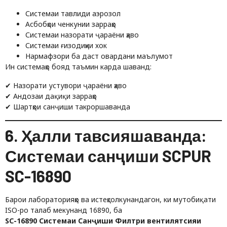
Системаи тавлиди аэрозол
Асбобҳои ченкунии зарраҳо
Системаи назорати ҷараёни ҳаво
Системаи ғизодиҳии хок
Нармафзори ба даст овардани маълумот
Ин системаҳо бояд таъмин карда шаванд:
✔ Назорати устувори ҷараёни ҳаво
✔ Андозаи дақиқи зарраҳо
✔ Шартҳои санҷиши такроршаванда
6. Ҳалли тавсияшаванда:
Системаи санҷиши SCPUR
SC-16890
Барои лабораторияҳо ва истеҳсолкунандагон, ки мутобиқати
ISO-ро талаб мекунанд 16890, ба
SC-16890 Системаи Санҷиши Филтри вентилятсияи