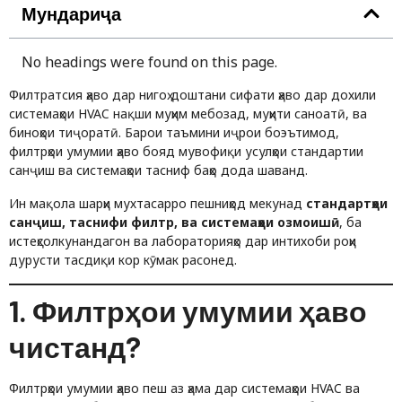
Мундариҷа
No headings were found on this page.
Филтратсия ҳаво дар нигоҳ доштани сифати ҳаво дар дохили
системаҳои HVAC нақши муҳим мебозад, муҳити саноатӣ, ва
биноҳои тиҷоратӣ. Барои таъмини иҷрои боэътимод,
филтрҳои умумии ҳаво бояд мувофиқи усулҳои стандартии
санҷиш ва системаҳои тасниф баҳо дода шаванд.
Ин мақола шарҳи мухтасарро пешниҳод мекунад
стандартҳои
санҷиш, таснифи филтр, ва системаҳои озмоишӣ
, ба
истеҳсолкунандагон ва лабораторияҳо дар интихоби роҳи
дурусти тасдиқи кор кӯмак расонед.
1. Филтрҳои умумии ҳаво
чистанд?
Филтрҳои умумии ҳаво пеш аз ҳама дар системаҳои HVAC ва