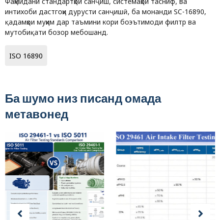
Фаҳмидани стандартҳои санҷиш, системаҳои тасниф, ва
интихоби дастгоҳи дурусти санҷишӣ, ба монанди SC-16890,
қадамҳои муҳим дар таъмини кори боэътимоди филтр ва
мутобиқати бозор мебошанд.
ISO 16890
Ба шумо низ писанд омада
метавонед