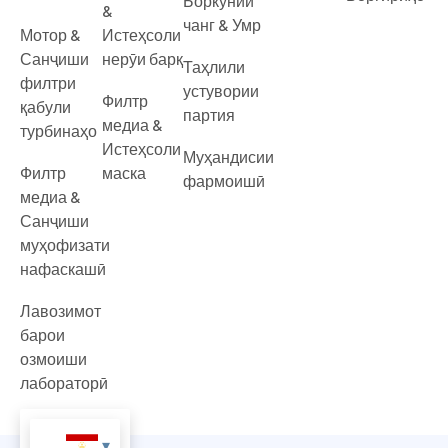
Боркунии
&
чанг & Умр
Мотор &
Истеҳсоли
Санҷиши
нерӯи барқ
Таҳлили
филтри
устувории
Филтр
қабули
партия
медиа &
турбинаҳо
Истеҳсоли
Муҳандисии
Филтр
маска
фармоишӣ
медиа &
Санҷиши
муҳофизати
нафаскашӣ
Лавозимот
барои
озмоиши
лабораторӣ