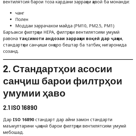
вентилятсия барои тоза кардани зарраҳои ҳавоӣ ба монанди:
чанг
Полен
Моддаи заррачахои майда (PM10, PM2.5, PM1)
Баръакси филтрҳои HEPA, филтрҳои вентилятсияи умумӣ
равона
тақсимоти андозаи зарраҳои воқеӣ дар ҷаҳон
,
стандартҳои санҷиши онҳоро бештар ба татбиқ нигаронида
созанд.
2. Стандартҳои асосии
санҷиш барои филтрҳои
умумии ҳаво
2.1 ISO 16890
Дар
ISO 16890
стандарт дар айни замон стандарти
маъмултарини ҷаҳонӣ барои филтрҳои вентилятсияи умумӣ
мебошад.