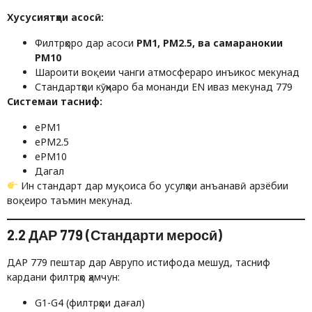
Хусусиятҳои асосӣ:
Филтрҳоро дар асоси
PM1, PM2.5, ва самаранокии
PM10
Шароити воқеии чанги атмосфераро инъикос мекунад
Стандартҳои кӯҳнаро ба монанди EN иваз мекунад 779
Системаи тасниф:
ePM1
ePM2.5
ePM10
Дагал
Ин стандарт дар муқоиса бо усулҳои анъанавӣ арзёбии
воқеиро таъмин мекунад.
2.2 ДАР 779 (Стандарти меросӣ)
ДАР 779 пештар дар Аврупо истифода мешуд, тасниф
кардани филтрҳо ҳамчун:
G1-G4 (филтрҳои дағал)