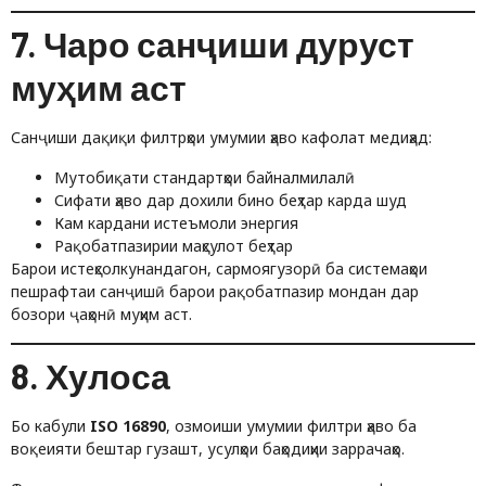
7. Чаро санҷиши дуруст
муҳим аст
Санҷиши дақиқи филтрҳои умумии ҳаво кафолат медиҳад:
Мутобиқати стандартҳои байналмилалӣ
Сифати ҳаво дар дохили бино беҳтар карда шуд
Кам кардани истеъмоли энергия
Рақобатпазирии маҳсулот беҳтар
Барои истеҳсолкунандагон, сармоягузорӣ ба системаҳои
пешрафтаи санҷишӣ барои рақобатпазир мондан дар
бозори ҷаҳонӣ муҳим аст.
8. Хулоса
Бо кабули
ISO 16890
, озмоиши умумии филтри ҳаво ба
воқеияти бештар гузашт, усулҳои баҳодиҳии заррачаҳо.