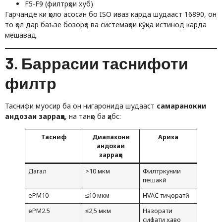
F5-F9 (филтрҳои хуб)
Гарчанде ки ҳоло асосан бо ISO иваз карда шудааст 16890, он
то ҳол дар баъзе бозорҳо ва системаҳои кӯҳна истинод карда
мешавад.
3. Баррасии таснифоти
филтр
Таснифи муосир ба он нигаронида шудааст
самаранокии
андозаи зарраҳо
, на танҳо ба ҳабс:
Тасниф
Диапазони
Ариза
андозаи
зарраҳо
Дагал
>10 мкм
Филтркунии
пешакӣ
ePM10
≤10 мкм
HVAC тиҷоратӣ
ePM2.5
≤2,5 мкм
Назорати
сифати ҳаво