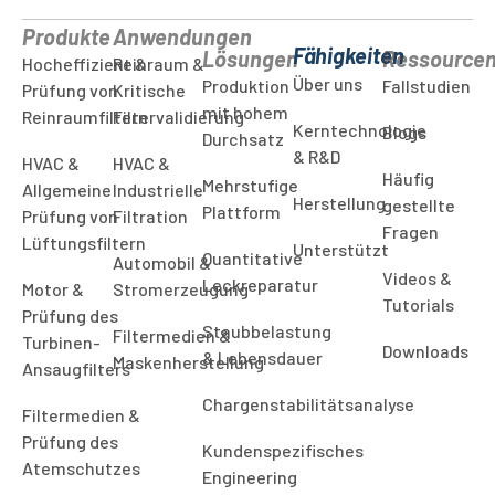
Produkte
Anwendungen
Fähigkeiten
Lösungen
Ressource
Hocheffizient &
Reinraum &
Über uns
Produktion
Fallstudien
Prüfung von
Kritische
mit hohem
Reinraumfiltern
Filtervalidierung
Kerntechnologie
Blogs
Durchsatz
& R&D
HVAC &
HVAC &
Häufig
Mehrstufige
Allgemeine
Industrielle
Herstellung
gestellte
Plattform
Prüfung von
Filtration
Fragen
Lüftungsfiltern
Unterstützt
Quantitative
Automobil &
Videos &
Leckreparatur
Motor &
Stromerzeugung
Tutorials
Prüfung des
Staubbelastung
Filtermedien &
Turbinen-
Downloads
& Lebensdauer
Maskenherstellung
Ansaugfilters
Chargenstabilitätsanalyse
Filtermedien &
Prüfung des
Kundenspezifisches
Atemschutzes
Engineering