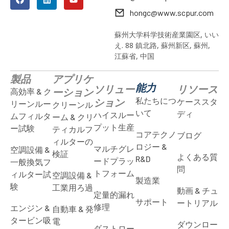
hongc@www.scpur.com
蘇州大学科学技術産業園区, いい
え. 88 鎮北路, 蘇州新区, 蘇州,
江蘇省, 中国
製品
アプリケ
能力
ソリュー
リソース
ーション
高効率 & ク
私たちにつ
ション
ケーススタ
リーンルー
クリーンル
いて
ディ
ハイスルー
ムフィルタ
ーム & クリ
プット生産
ー試験
ティカルフ
コアテクノ
ブログ
ィルターの
ロジー &
マルチグレ
空調設備 &
検証
よくある質
R&D
ードプラッ
一般換気フ
問
トフォーム
ィルター試
空調設備 &
製造業
験
工業用ろ過
動画 & チュ
定量的漏れ
サポート
ートリアル
修理
エンジン &
自動車 & 発
タービン吸
電
ダウンロー
ダストロー