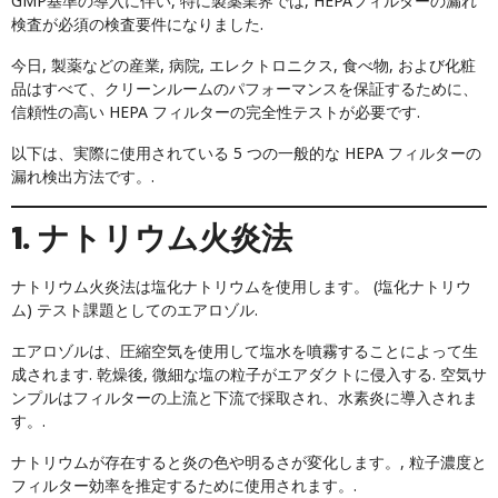
GMP基準の導入に伴い, 特に製薬業界では, HEPAフィルターの漏れ
検査が必須の検査要件になりました.
今日, 製薬などの産業, 病院, エレクトロニクス, 食べ物, および化粧
品はすべて、クリーンルームのパフォーマンスを保証するために、
信頼性の高い HEPA フィルターの完全性テストが必要です.
以下は、実際に使用されている 5 つの一般的な HEPA フィルターの
漏れ検出方法です。.
1. ナトリウム火炎法
ナトリウム火炎法は塩化ナトリウムを使用します。 (塩化ナトリウ
ム) テスト課題としてのエアロゾル.
エアロゾルは、圧縮空気を使用して塩水を噴霧することによって生
成されます. 乾燥後, 微細な塩の粒子がエアダクトに侵入する. 空気サ
ンプルはフィルターの上流と下流で採取され、水素炎に導入されま
す。.
ナトリウムが存在すると炎の色や明るさが変化します。, 粒子濃度と
フィルター効率を推定するために使用されます。.