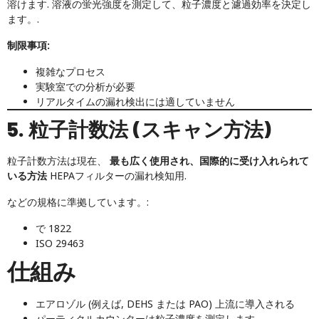
溶けます. 溶液の蛍光強度を測定して、粒子濃度と濾過効率を決定し
ます。.
制限事項:
複雑なプロセス
実験室での分析が必要
リアルタイムの漏れ検出には適していません
5. 粒子計数法 (スキャン方法)
粒子計数方法は現在、
最も広く使用され、国際的に受け入れられて
いる方法
HEPAフィルターの漏れ検知用.
などの規格に準拠しています。:
で 1822
ISO 29463
仕組み
エアロゾル (例えば, DEHS または PAO) 上流に導入される
パーティクルカウンターは粒子濃度を測定します