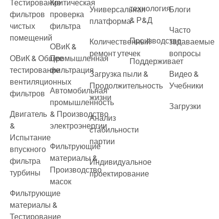
Тестирование
Критическая
технология
Универсальная
Блоги
фильтров
проверка
& Р&Д
платформа
чистых
фильтра
Часто
помещений
Производство
Количественный
задаваемые
ОВиК &
ремонт утечек
вопросы
ОВиК & Общее
Промышленная
Поддерживает
тестирование
фильтрация
Загрузка пыли &
Видео &
вентиляционных
Продолжительность
Учебники
Автомобильная
фильтров
жизни
промышленность
Загрузки
Двигатель
& Производство
Анализ
&
электроэнергии
стабильности
Испытание
партии
Фильтрующие
впускного
материалы &
фильтра
Индивидуальное
Производство
турбины
проектирование
масок
Фильтрующие
материалы &
Тестирование