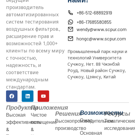
производитель
+86-512-68892919
автоматизированных
систем тестирования
+86-17685580855
воздушных фильтров.,
wendy@www.scpur.com
расширение прав и
hongc@www.scpur.com
возможностей 1,000+
клиенты по всему миру
Промышленный парк науки и
с точностью,
технологий Университета
Сучжоу, Нет. 88 Чжэнбэй
надежность, и
Роуд, Новый район Сучжоу,
соответствие
Сучжоу, Цзянсу, Китай
международным
стандартам.
Продукты
Приложения
Возможности
Решения
Ресурсы
Высокая
Чистое
О нас
Высокопроизводительное
Тематически
эффективность
помещение
производство
исследовани
&
&
Основная