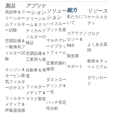
製品
アプリケ
能力
ソリュー
リソース
ーション
高効率 & ク
私たちにつ
ション
ケーススタ
リーンルー
クリーンル
いて
ディ
ハイスルー
ムフィルタ
ーム & クリ
プット生産
ー試験
ティカルフ
コアテクノ
ブログ
ィルターの
ロジー &
マルチグレ
空調設備 &
検証
よくある質
R&D
ードプラッ
一般換気フ
問
トフォーム
ィルター試
空調設備 &
製造業
験
工業用ろ過
動画 & チュ
定量的漏れ
サポート
ートリアル
修理
エンジン &
自動車 & 発
タービン吸
電
ダウンロー
ダストロー
気フィルタ
ド
ディング &
フィルター
ーのテスト
一生
メディア &
フィルター
マスク製造
バッチ安定
メディア &
性分析
呼吸器保護