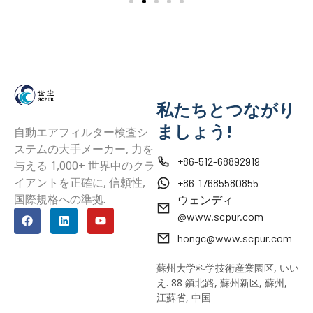
私たちとつながり
ましょう!
自動エアフィルター検査シ
ステムの大手メーカー, 力を
+86-512-68892919
与える 1,000+ 世界中のクラ
イアントを正確に, 信頼性,
+86-17685580855
国際規格への準拠.
ウェンディ
@www.scpur.com
hongc@www.scpur.com
蘇州大学科学技術産業園区, いい
え. 88 鎮北路, 蘇州新区, 蘇州,
江蘇省, 中国