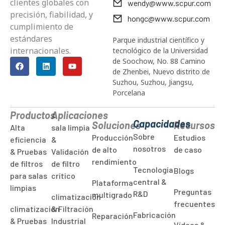
clientes globales con
wendy@www.scpur.com
precisión, fiabilidad, y
hongc@www.scpur.com
cumplimiento de
estándares
Parque industrial científico y
internacionales.
tecnológico de la Universidad
de Soochow, No. 88 Camino
de Zhenbei, Nuevo distrito de
Suzhou, Suzhou, Jiangsu,
Porcelana
Productos
Aplicaciones
Capacidades
Soluciones
Recursos
Alta
sala limpia
Sobre
Producción
Estudios
eficiencia
&
nosotros
de alto
de caso
& Pruebas
Validación
rendimiento
de filtros
de filtro
Tecnología
Blogs
para salas
crítico
central &
Plataforma
limpias
Preguntas
R&D
multigrado
climatización
frecuentes
climatización
& Filtración
Fabricación
Reparación
& Pruebas
Industrial
Vídeos &