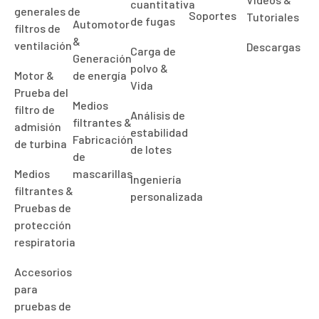
cuantitativa
generales de
Soportes
Tutoriales
de fugas
Automotor
filtros de
&
ventilación
Descargas
Carga de
Generación
polvo &
Motor &
de energía
Vida
Prueba del
Medios
filtro de
Análisis de
filtrantes &
admisión
estabilidad
Fabricación
de turbina
de lotes
de
Medios
mascarillas
Ingeniería
filtrantes &
personalizada
Pruebas de
protección
respiratoria
Accesorios
para
pruebas de