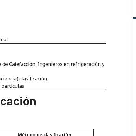
eal.
 de Calefacción, Ingenieros en refrigeración y
iencia) clasificación
 partículas
icación
Método de clasificación