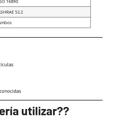
ISO 16890
ASHRAE 52.2
Ambos
ículas
conocidas
ría utilizar??