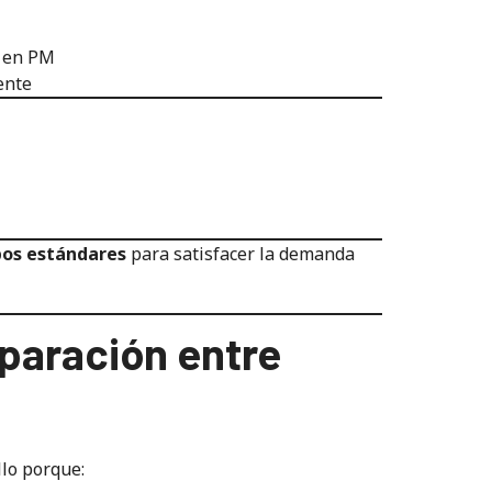
a en PM
ente
os estándares
para satisfacer la demanda
mparación entre
lo porque: