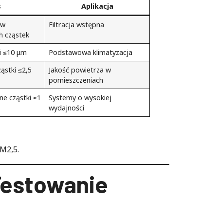
s
Aplikacja
 w
Filtracja wstępna
h cząstek
i ≤10 μm
Podstawowa klimatyzacja
ąstki ≤2,5
Jakość powietrza w
pomieszczeniach
e cząstki ≤1
Systemy o wysokiej
wydajności
M2,5.
 Testowanie