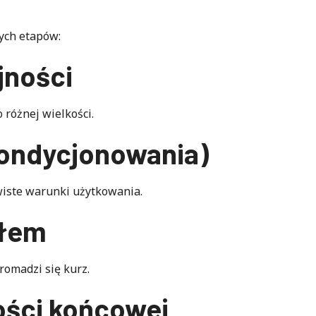
ych etapów:
jności
 różnej wielkości.
kondycjonowania)
wiste warunki użytkowania.
yłem
gromadzi się kurz.
ości końcowej