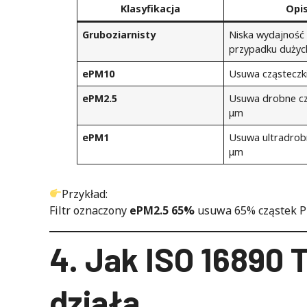
Klasyfikacja
Opi
Gruboziarnisty
Niska wydajność
przypadku dużyc
ePM10
Usuwa cząsteczk
ePM2.5
Usuwa drobne cz
μm
ePM1
Usuwa ultradrobn
μm
Przykład:
Filtr oznaczony
ePM2.5 65%
usuwa 65% cząstek P
4. Jak ISO 16890
działa