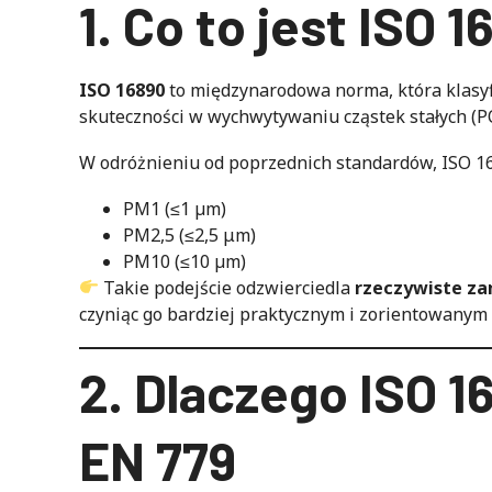
1. Co to jest ISO 
ISO 16890
to międzynarodowa norma, która klasyfi
skuteczności w wychwytywaniu cząstek stałych (
W odróżnieniu od poprzednich standardów, ISO 168
PM1 (≤1 µm)
PM2,5 (≤2,5 μm)
PM10 (≤10 µm)
Takie podejście odzwierciedla
rzeczywiste za
czyniąc go bardziej praktycznym i zorientowanym
2. Dlaczego ISO 1
EN 779