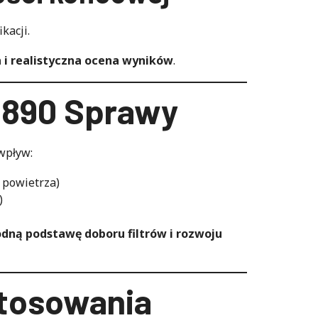
kacji.
 i realistyczna ocena wyników
.
16890 Sprawy
wpływ:
 powietrza)
)
dną podstawę doboru filtrów i rozwoju
stosowania