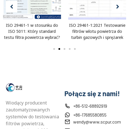
ISO 29461-1 w stosunku do
ISO 29461-1:2021 Testowanie
ISO 5011: Który standard
filtrów wlotu powietrza do
testu filtra powietrza wybrać?
turbin gazowych i sprężarek
Połącz się z nami!
Wiodący producent
+86-512-68892919
zautomatyzowanych
+86-17685580855
systemów do testowania
wendy@www.scpur.com
filtrów powietrza,