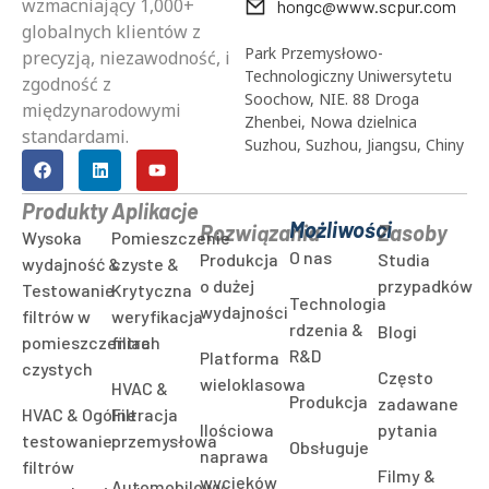
wzmacniający 1,000+
hongc@www.scpur.com
globalnych klientów z
Park Przemysłowo-
precyzją, niezawodność, i
Technologiczny Uniwersytetu
zgodność z
Soochow, NIE. 88 Droga
międzynarodowymi
Zhenbei, Nowa dzielnica
standardami.
Suzhou, Suzhou, Jiangsu, Chiny
Produkty
Aplikacje
Możliwości
Rozwiązania
Zasoby
Wysoka
Pomieszczenie
O nas
Produkcja
Studia
wydajność &
czyste &
o dużej
przypadków
Testowanie
Krytyczna
Technologia
wydajności
filtrów w
weryfikacja
rdzenia &
Blogi
pomieszczeniach
filtra
R&D
Platforma
czystych
Często
wieloklasowa
HVAC &
Produkcja
zadawane
HVAC & Ogólne
Filtracja
Ilościowa
pytania
testowanie
przemysłowa
Obsługuje
naprawa
filtrów
Filmy &
wycieków
Automobilowy