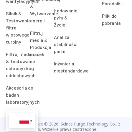
wentylacyjnych
Poradniki
&
Ładowanie
Silnik &
Wytwarzanie
Pliki do
pyłu &
Testowanie
energii
pobrania
Życie
filtra
Filtruj
wlotowego
Analiza
media &
turbiny
stabilności
Produkcja
partii
Filtruj media
masek
& Testowanie
Inżynieria
ochrony dróg
niestandardowa
oddechowych
Akcesoria do
badań
laboratoryjnych
Prawa autorskie © 2026, Scince Purge Technology Co., z
oo. Wszelkie prawa zastrzeżone.